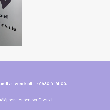
lundi
au
vendredi
de
9h30
à
19h00.
téléphone et non par Doctolib.