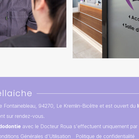
llaiche
e Fontainebleau, 94270, Le Kremlin-Bicêtre et est ouvert du
nt sur rendez-vous.
dodontie
avec le Docteur Roua s'effectuent uniquement par 
nditions Générales d'Utilisation
Politique de confidentialité