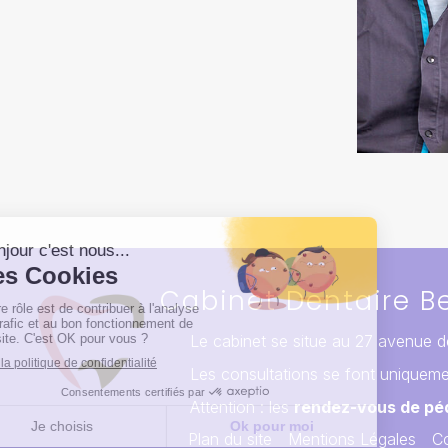
Cabinet Dentaire Be
Le cabinet se situe au 27 avenue d
Les consultations se font uniqueme
Attention : les
rendez-vous de pé
Plan du site
Mentions Légales
Co