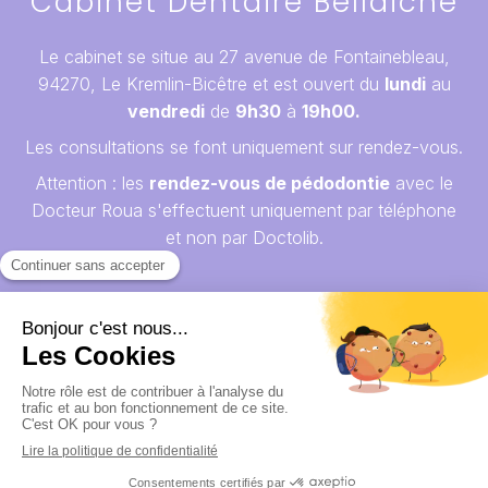
Cabinet Dentaire Bellaiche
Le cabinet se situe au 27 avenue de Fontainebleau,
94270, Le Kremlin-Bicêtre et est ouvert du
lundi
au
vendredi
de
9h30
à
19h00.
Les consultations se font uniquement sur rendez-vous.
Attention : les
rendez-vous de pédodontie
avec le
Docteur Roua s'effectuent uniquement par téléphone
et non par Doctolib.
Plan du site
Mentions Légales
Conditions Générales d'Utilisation
Politique de confidentialité
Création par