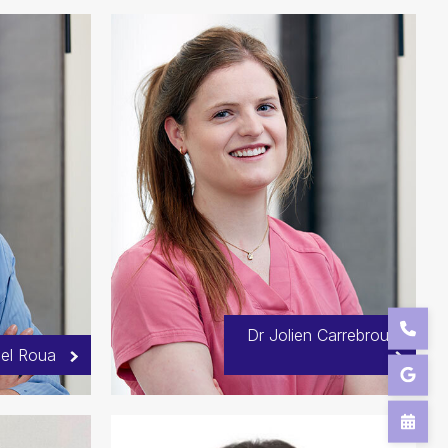
Dr Jolien Carrebrouck
el Roua