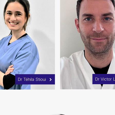
Dr Victor
Dr Téhila Stioui