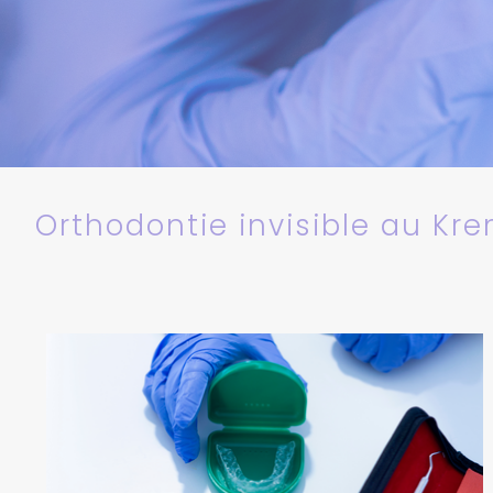
Orthodontie invisible
au Kre