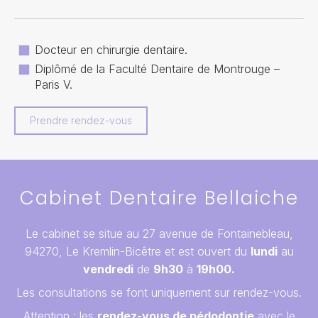
Docteur en chirurgie dentaire.
Diplômé de la Faculté Dentaire de Montrouge –
Paris V.
Prendre rendez-vous
Cabinet Dentaire Bellaiche
Le cabinet se situe au 27 avenue de Fontainebleau,
94270, Le Kremlin-Bicêtre et est ouvert du
lundi
au
vendredi
de
9h30
à
19h00.
Les consultations se font uniquement sur rendez-vous.
Attention : les
rendez-vous de pédodontie
avec le