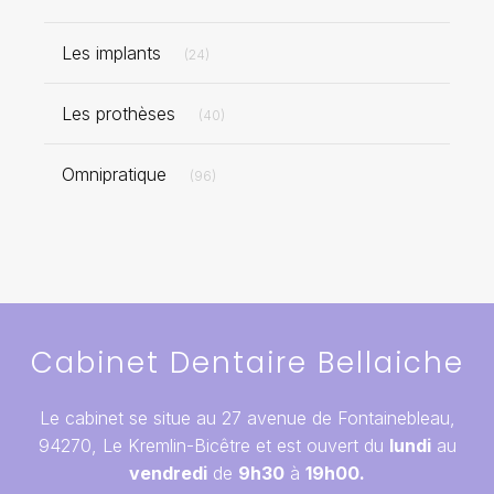
Articles Count
Les implants
(24)
Articles Count
Les prothèses
(40)
Articles Count
Omnipratique
(96)
Cabinet Dentaire Bellaiche
Le cabinet se situe au 27 avenue de Fontainebleau,
94270, Le Kremlin-Bicêtre et est ouvert du
lundi
au
vendredi
de
9h30
à
19h00.