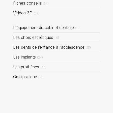
Fiches conseils
(64)
Vidéos 3D
(32)
Articles Count
L'équipement du cabinet dentaire
(10)
Articles Count
Les choix esthétiques
(11)
Articles Count
Les dents de l’enfance à l’adolescence
(15)
Articles Count
Les implants
(24)
Articles Count
Les prothèses
(40)
Articles Count
Omnipratique
(96)