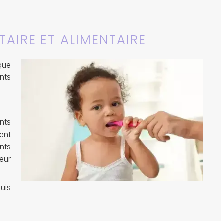
AIRE ET ALIMENTAIRE
que
nts
nts
ent
nts
eur
quis